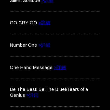
Silent Solitude
>詳細
GO CRY GO
>詳細
Number One
>詳細
One Hand Message
>詳細
Be The Best! Be The Blue!/Tears of a
Genius
>詳細