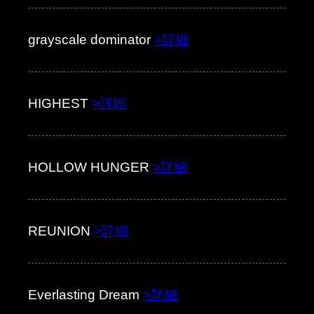
grayscale dominator
>詳細
HIGHEST
>詳細
HOLLOW HUNGER
>詳細
REUNION
>詳細
Everlasting Dream
>詳細