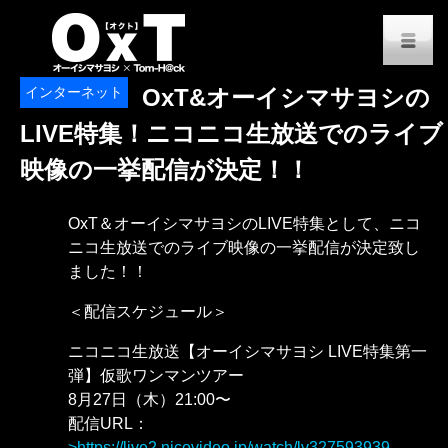
オーイシマサヨシ x Tom-H@
M
インターネット
OxT&オーイシマサヨシの
LIVE特集！ニコニコ生放送でのライブ
映像の一挙配信が決定！！
OxT＆オーイシマサヨシのLIVE特集として、ニコ
ニコ生放送でのライブ映像の一挙配信が決定致し
ました！！
＜配信スケジュール＞
ニコニコ生放送【オーイシマサヨシ LIVE特集第一
弾】仮歌ワンマンツアー
8月27日（木）21:00〜
配信URL：
https://live2.nicovideo.jp/watch/lv327593939