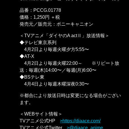
品番：PCCG.01778
価格：1,250円 ＋税
発売元／販売元：ポニーキャニオン
＜TVアニメ「ダイヤのA actⅡ」放送情報＞
◆テレビ東京系列
4月2日より毎週火曜夕方5:55〜
◆AT-X
4月2日より毎週火曜22:00～ ※リピート放
送：毎週(木)14:00〜／毎週(月)6:00〜
◆BSテレ東
4月4日より毎週木曜深夜0:30〜
※都合により放送日時は変更になる場合がござい
ます。
＜WEBサイト情報＞
TVアニメ公式HP
https://diaace.com/
TVアニメ公式Twitter
@diaace_anime