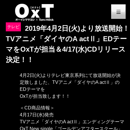
オーイシマサヨシ x Tom-H@
M
テレビ
2019年4月2日(火)より放送開始！
TVアニメ「ダイヤのA actⅡ」EDテー
マをOxTが担当＆4/17(水)CDリリース
決定！！
4月2日(火)よりテレビ東京系列にて放送開始が決
定致しました、TVアニメ「ダイヤのA actⅡ」の
EDテーマを
OxTが担当致します！！
＜CD商品情報＞
4月17日(水)発売
TVアニメ「ダイヤのA actⅡ」エンディングテーマ
OxT New single「ゴールデンアフタースクール」