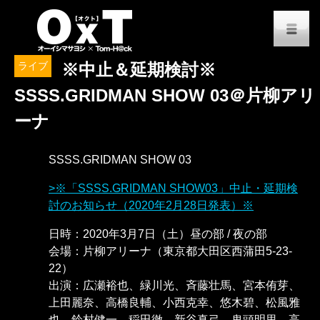
オーイシマサヨシ x Tom-H@
M
ライブ
※中止＆延期検討※
SSSS.GRIDMAN SHOW 03＠片柳アリ
ーナ
SSSS.GRIDMAN SHOW 03
※「SSSS.GRIDMAN SHOW03」中止・延期検
討のお知らせ（2020年2月28日発表）※
日時：2020年3月7日（土）昼の部 / 夜の部
会場：片柳アリーナ（東京都大田区西蒲田5-23-
22）
出演：広瀬裕也、緑川光、斉藤壮馬、宮本侑芽、
上田麗奈、高橋良輔、小西克幸、悠木碧、松風雅
也、鈴村健一、稲田徹、新谷真弓、鬼頭明里、高