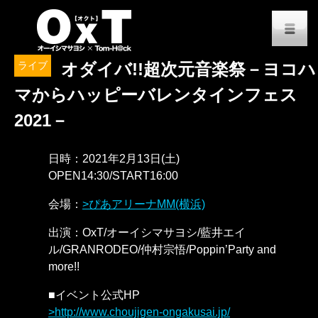
オーイシマサヨシ x Tom-H@
M
ライブ
オダイバ!!超次元音楽祭－ヨコハ
マからハッピーバレンタインフェス
2021－
日時：2021年2月13日(土)
OPEN14:30/START16:00
会場：
ぴあアリーナMM(横浜)
出演：OxT/オーイシマサヨシ/藍井エイ
ル/GRANRODEO/仲村宗悟/Poppin’Party and
more!!
■イベント公式HP
http://www.choujigen-ongakusai.jp/