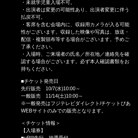
・未就学児童入場不可。
・出演者は変更の可能性あり、出演者変更に伴う
払戻不可。
・客席を含む会場内に、収録用カメラが入る可能
性がございます。収録した映像や写真は、放送・
配信・複製頒布等する場合がございます。予めご
了承ください。
・入場時、ご来場者の氏名／所在地／連絡先を確
認する場合がございます。必ず本人確認書類をお
持ちください。
■チケット発売日
先行販売 10/7(水)10:00～
一般販売 11/14(土)10:00～
※一般発売はフジテレビダイレクト/チケットぴあ
WEBサイトのみでの販売となります。
＜チケット情報＞
【入場券】
■uP!!!先行 抽選受付