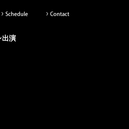
scography
Schedule
Contact
シ出演