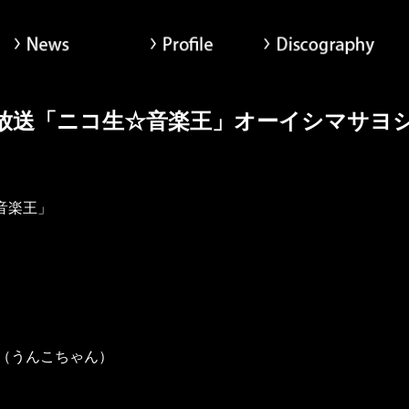
News
Profile
Di
ヨシ x Tom-H@ck Oxt[オクト]公式サイト
放送「ニコ生☆音楽王」オーイシマサヨ
音楽王」
一（うんこちゃん）