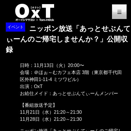
オーイシマサヨシ x Tom-H@
M
イベント
ニッポン放送「あっとせぶんて
ぃーんのご帰宅しませんか？」公開収
録
日時：11月13日（火）20:00〜
会場：＠ほぉ～むカフェ本店 3階（東京都千代田
区外神田1-11-4 ミツワビル）
出演：OxT
お給仕メイド：あっとせぶんてぃーんメンバー
【番組放送予定】
11月21日（水）21:20～21:30
11月28日（水）21:20～21:30
ニッポン放送「あっとせぶんてぃーんのご帰宅し