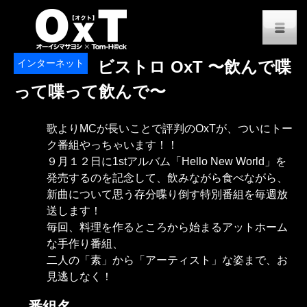
オーイシマサヨシ x Tom-H@
M
インターネット
ビストロ OxT 〜飲んで喋
って喋って飲んで〜
歌よりMCが長いことで評判のOxTが、ついにトー
ク番組やっちゃいます！！
９月１２日に1stアルバム「Hello New World」を
発売するのを記念して、飲みながら食べながら、
新曲について思う存分喋り倒す特別番組を毎週放
送します！
毎回、料理を作るところから始まるアットホーム
な手作り番組、
二人の「素」から「アーティスト」な姿まで、お
見逃しなく！
番組名