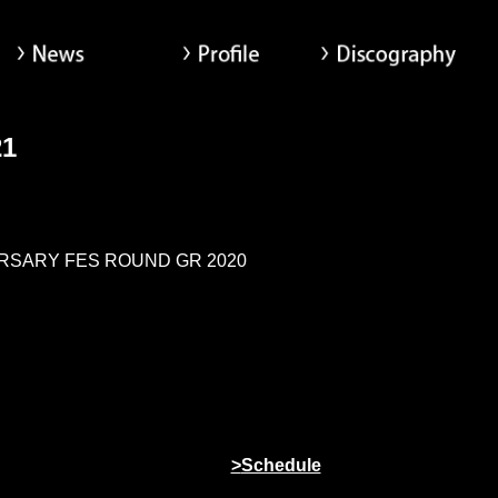
News
Profile
Di
ヨシ x Tom-H@ck Oxt[オクト]公式サイト
21
RSARY FES ROUND GR 2020
Schedule