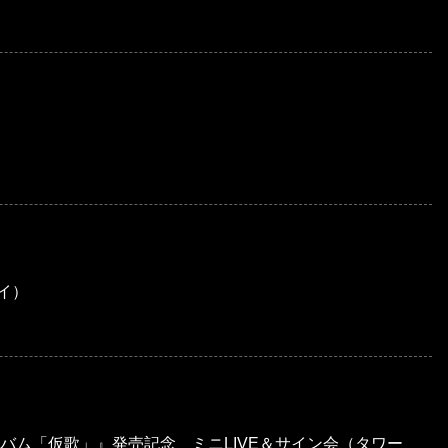
シイ）
バム「仮歌」』発売記念 ミニLIVE＆サイン会（タワー