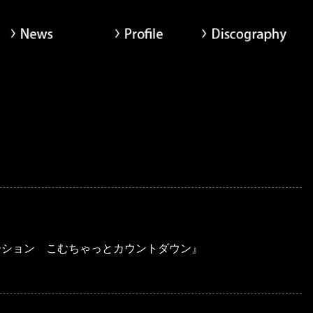
News
Profile
Di
ヨシ x Tom-H@ck Oxt[オクト]公式サイト
ーション こむちゃっとカウントダウン』